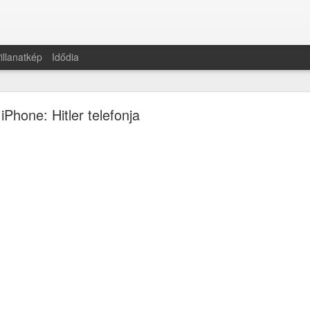
illanatkép
Idődia
iPhone: Hitler telefonja
Apple Watch 1.0