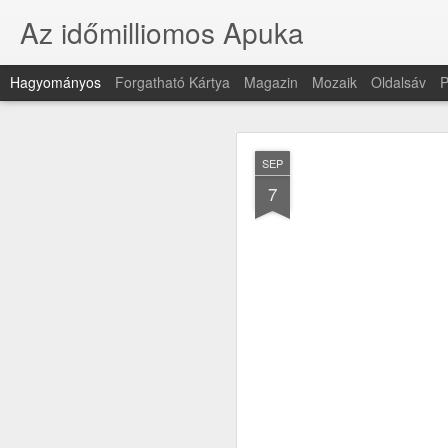
Az időmilliomos Apuka
Hagyományos
Forgatható Kártya
Magazin
Mozaik
Oldalsáv
P
SEP
7
JAN
17