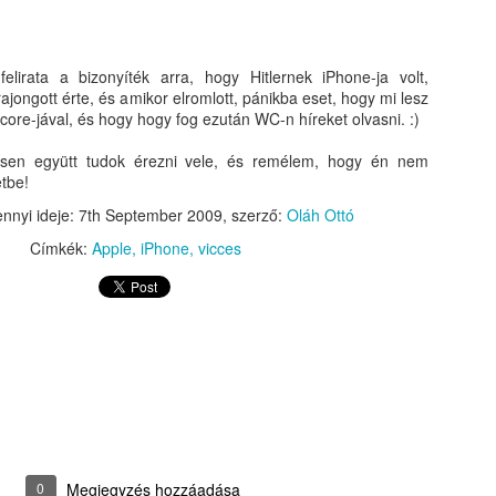
elirata a bizonyíték arra, hogy Hitlernek iPhone-ja volt,
rajongott érte, és amikor elromlott, pánikba eset, hogy mi lesz
Score-jával, és hogy hogy fog ezután WC-n híreket olvasni. :)
esen együtt tudok érezni vele, és remélem, hogy én nem
tbe!
nnyi ideje:
7th September 2009
, szerző:
Oláh Ottó
Címkék:
Apple
iPhone
vicces
g az Apple órát amikor megjelent. Még csak el sem m
sználtam már okosórát. Először egy Samsung Gear S-
(Android Wear OS). Mindkettő a fiókban végezte...
kerestem
ába
, végül nem találtam rá okot, hogy naponta
remek funkciót, használtam is annak ellenére, hog
0
Megjegyzés hozzáadása