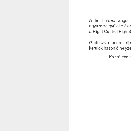
A fenti videó angol f
egyszerre gyűlölte és 
a Flight Control High 
Groteszk módon telj
kerülök hasonló helyze
Közzétéve e
Nem rendeltem me
Apple boltban. Ha
egy LG Urbane 2-t 
A Samsungnál hi
találtam néhány 