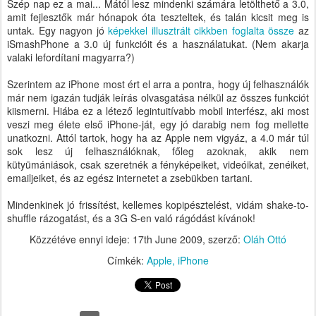
Szép nap ez a mai... Mától lesz mindenki számára letölthető a 3.0,
amit fejlesztők már hónapok óta teszteltek, és talán kicsit meg is
untak. Egy nagyon jó
képekkel illusztrált cikkben foglalta össze
az
iSmashPhone a 3.0 új funkcióit és a használatukat. (Nem akarja
valaki lefordítani magyarra?)
Szerintem az iPhone most ért el arra a pontra, hogy új felhasználók
már nem igazán tudják leírás olvasgatása nélkül az összes funkciót
kiismerni. Hiába ez a létező legintuitívabb mobil interfész, aki most
veszi meg élete első iPhone-ját, egy jó darabig nem fog mellette
unatkozni. Attól tartok, hogy ha az Apple nem vigyáz, a 4.0 már túl
sok lesz új felhasználóknak, főleg azoknak, akik nem
kütyümániások, csak szeretnék a fényképeiket, videóikat, zenéiket,
emailjeiket, és az egész internetet a zsebükben tartani.
Mindenkinek jó frissítést, kellemes kopipésztelést, vidám shake-to-
shuffle rázogatást, és a 3G S-en való rágódást kívánok!
Közzétéve ennyi ideje:
17th June 2009
, szerző:
Oláh Ottó
Címkék:
Apple
iPhone