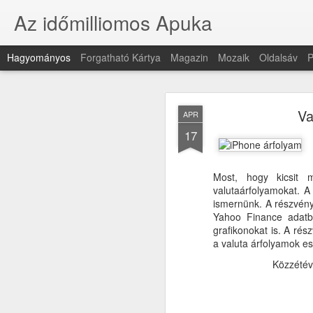
Az időmilliomos Apuka
Hagyományos
Forgatható Kártya
Magazin
Mozaik
Oldalsáv
P
Va
APR
17
Most, hogy kicsit m
JAN
valutaárfolyamokat. A
ismernünk. A részvény
17
Yahoo Finance adatbá
grafikonokat is. A rés
a valuta árfolyamok e
Közzétév