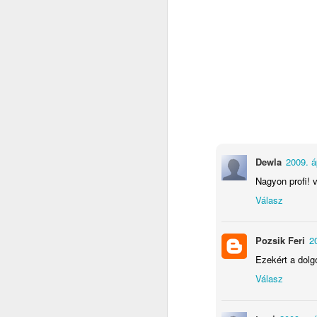
Dewla
2009. áp
Nagyon profi! 
Válasz
Nem rendeltem me
Apple boltban. Ha
Pozsik Feri
2
egy LG Urbane 2-t 
Ezekért a dolg
Válasz
A Samsungnál hi
találtam néhány 