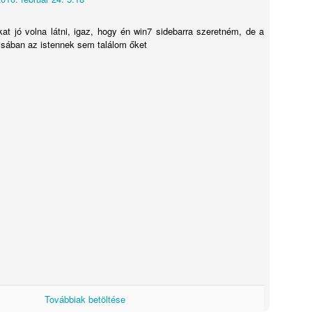
y nagyon első generációs termék. Szerintem szívesen f
at jó volna látni, igaz, hogy én win7 sidebarra szeretném, de a
titokban tudták volna tartani és a konkurencia nem elő
sában az istennek sem találom őket
ve kiadott Watch OS 1.0 után öt hónappal érkezett jelentő
erintem az Apple nem elsősorban geek kütyüt, ha
divat kiegészítőt próbált készíteni, ami mellesleg sok
esz karkötők. Nem a többi okosóra a konkurenciája,
al, az Apple órák túlnyomó részét ajándékba vitték a v
ándék, aminek örülsz, de magadnak nem vennéd meg
e sokkal több nőn láttam Apple órát mint férfin. É
 kör alakú okosóra elfogadható mert az jobban hasonlí
a. A Moto 360 tűnik a környezetemben a legnéps
n soha sem láttam még nőkön… Nem vagyok benne bi
 okosórák lesznek népszerűbbek.
k a feleségemnek akartam venni Apple órát, nem ére
em lenne egy másikra. Úgy gondoltam, hogy feleségem
Továbbiak betöltése