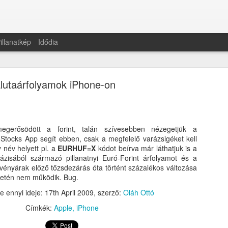
illanatkép
Idődia
lutaárfolyamok iPhone-on
egerősödött a forint, talán szívesebben nézegetjük a
Apple Watch 1.0
 Stocks App segít ebben, csak a megfelelő varázsigéket kell
 név helyett pl. a
EURHUF=X
kódot beírva már láthatjuk is a
zisából származó pillanatnyi Euró-Forint árfolyamot és a
zvényárak előző tőzsdezárás óta történt százalékos változása
setén nem működik. Bug.
e ennyi ideje:
17th April 2009
, szerző:
Oláh Ottó
Címkék:
Apple
iPhone