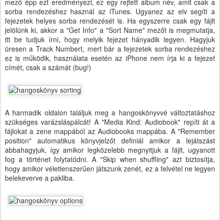
mező épp ezt eredményezi, ez egy rejtett album név, amit csak a
sorba rendezéshez használ az iTunes. Ugyanez az elv segíti a
fejezetek helyes sorba rendezését is. Ha egyszerre csak egy fájlt
jelölünk ki, akkor a "Get Info" a "Sort Name" mezőt is megmutatja,
itt be tudjuk írni, hogy melyik fejezet hányadik legyen. Hagyjuk
üresen a Track Numbert, mert bár a fejezetek sorba rendezéshez
ez is működik, használata esetén az iPhone nem írja ki a fejezet
címét, csak a számát (bug!)
A harmadik oldalon találjuk meg a hangoskönyvvé változtatáshoz
szükséges varázsláspálcát! A "Media Kind: Audiobook" repíti át a
fájlokat a zene mappából az Audiobooks mappába. A "Remember
position" automatikus könyvjelzőt definiál amikor a lejátszást
abbahagyjuk, így amikor legközelebb megnyitjuk a fájlt, ugyanott
fog a történet folytatódni. A "Skip when shuffling" azt biztosítja,
hogy amikor véletlenszerűen játszunk zenét, ez a felvétel ne legyen
belekeverve a pakliba.