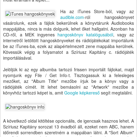
Ha az iTunes Store-ból, vagy az
audible.com
-ról hangoskönyvet
vásárolunk, ezek a fájlok bekerülnek a könyvtárunk Audiobooks
mappájába, nincs is más dolgunk, lehet őket hallgatni. Azonban ha
CD-ről, a MEK ingyenes
hangoskönyv katalógusából
, vagy az
internetről letöltött hangoskönyveket és rádiójátékokat importálunk
be az iTunes-ba, ezek az alapértelmezett zene mappába kerülnek.
Kövessük végig a folyamatot a Szíriusz Kapitány c. rádiójáték
importálásával.
Jelöljük ki az egy albumba tartozó frissen importált fájlokat, majd
nyomjunk egy File / Get Info-t. Tisztogassuk ki a felesleges
mezőket, az "Album Title" mezőbe írjuk be a könyv vagy a
rádiójáték címét. Itt lehet bemásolni az "Artwork" mezőbe a
könyvhöz tartozó képet is, amit
Google képkereső
segít megtalálni.
A következő oldal kitöltése opcionális, de igencsak hasznos lehet. A
Szíriusz Kapitány sorozat 13 évadból áll, ezeket nem ABC, hanem
időrendi sorrendben szeretném a mappában látni. A "Sort Album"